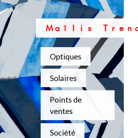
Maïlis Tren
Optiques
Maïlis
Maïlis T
Solaires
Maïlis T
Points de
ventes
Hype
Maïlis Ki
Société