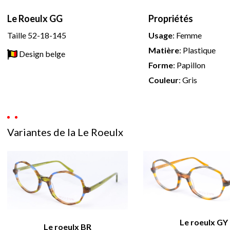
Le Roeulx GG
Propriétés
Taille 52-18-145
Usage
:
Femme
Matière
:
Plastique
Design belge
Forme
:
Papillon
Couleur
:
Gris
Variantes de la Le Roeulx
Le roeulx GY
Le roeulx BR