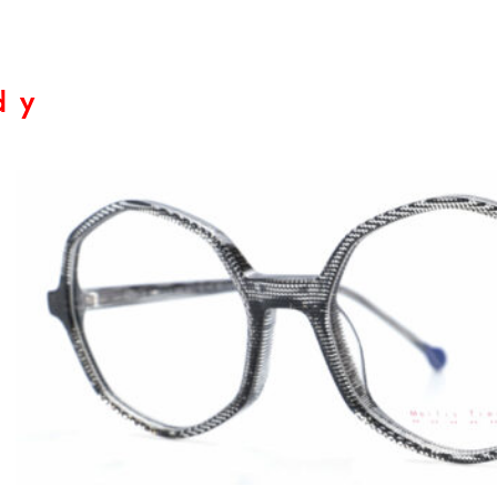
dy
rendy
ech
ds